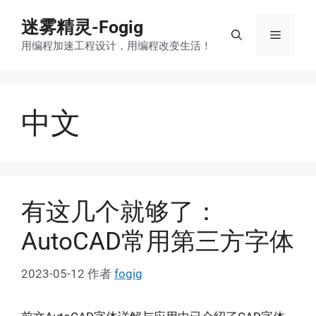
跳
迷雾精灵-Fogig
至
菜
内
用编程加速工程设计，用编程改变生活！
容
单
中文
有这几个就够了：
AutoCAD常用第三方字体
2023-05-12
作者
fogig