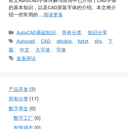
前文AutoCAD字体详解与应用中已介绍了CAD字体
的基本知识，以及CAD原装字体的介绍。本文将介
绍一些常用的 …
阅读更多
分
AutoCAD基础知识
、
所有分类
、
知识分享
类
标
Autocad
、
CAD
、
gbcbig
、
hztxt
、
shx
、
下
签
载
、
中文
、
大字体
、
字体
发表评论
产品开发
(2)
所有分类
(17)
数字孪生
(0)
数字工厂
(0)
智慧城市
(0)