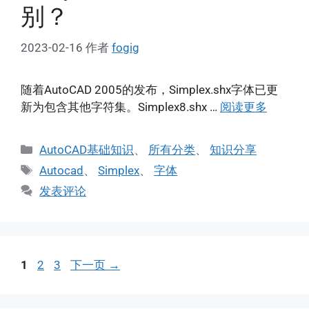
别？
2023-02-16
作者
fogig
随着AutoCAD 2005的发布，Simplex.shx字体已更
新为包含其他字符集。Simplex8.shx …
阅读更多
分
AutoCAD基础知识
、
所有分类
、
知识分享
类
标
Autocad
、
Simplex
、
字体
签
发表评论
页
页
页
1
2
3
下一页
→
面
面
面