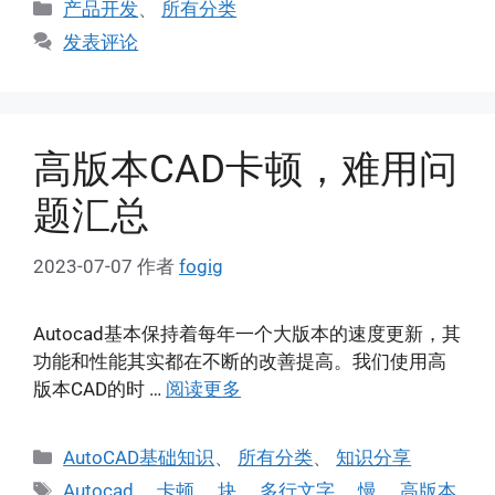
分
产品开发
、
所有分类
类
发表评论
高版本CAD卡顿，难用问
题汇总
2023-07-07
作者
fogig
Autocad基本保持着每年一个大版本的速度更新，其
功能和性能其实都在不断的改善提高。我们使用高
版本CAD的时 …
阅读更多
分
AutoCAD基础知识
、
所有分类
、
知识分享
类
标
Autocad
、
卡顿
、
块
、
多行文字
、
慢
、
高版本