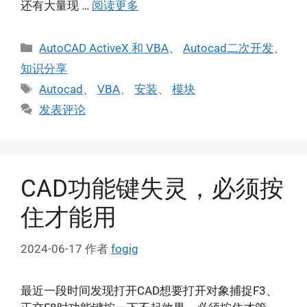
还有大量现 …
阅读更多
分
AutoCAD ActiveX 和 VBA
、
Autocad二次开发
、
类
知识分享
标
Autocad
、
VBA
、
安装
、
模块
签
发表评论
CAD功能键失灵，必须按
住才能用
2024-06-17
作者
fogig
最近一段时间发现打开CAD想要打开对象捕捉F3、