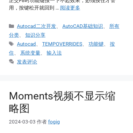
正交F8时功能键按一下不起效果，必须按住才管
用，按键松开就回到 …
阅读更多
分
Autocad二次开发
、
AutoCAD基础知识
、
所有
类
分类
、
知识分享
标
Autocad
、
TEMPOVERRIDES
、
功能键
、
按
签
住
、
系统变量
、
输入法
发表评论
Moments视频不显示缩
略图
2024-03-03
作者
fogig