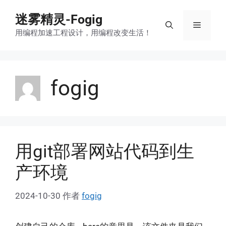
跳
迷雾精灵-Fogig
至
菜
内
用编程加速工程设计，用编程改变生活！
容
单
fogig
用git部署网站代码到生
产环境
2024-10-30
作者
fogig