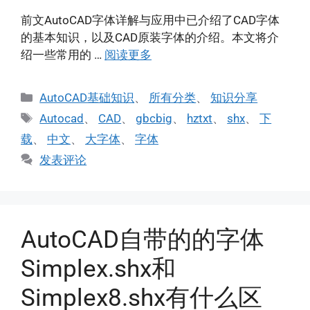
前文AutoCAD字体详解与应用中已介绍了CAD字体
的基本知识，以及CAD原装字体的介绍。本文将介
绍一些常用的 …
阅读更多
分
AutoCAD基础知识
、
所有分类
、
知识分享
类
标
Autocad
、
CAD
、
gbcbig
、
hztxt
、
shx
、
下
签
载
、
中文
、
大字体
、
字体
发表评论
AutoCAD自带的的字体
Simplex.shx和
Simplex8.shx有什么区