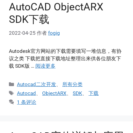
AutoCAD ObjectARX
SDK下载
2022-04-25
作者
fogig
Autodesk官方网站的下载需要填写一堆信息，有协
议之类 下载把直接下载地址整理出来供各位朋友下
载 SDK版 …
阅读更多
分
Autocad二次开发
、
所有分类
类
标
Autocad
、
ObjectARX
、
SDK
、
下载
签
1 条评论