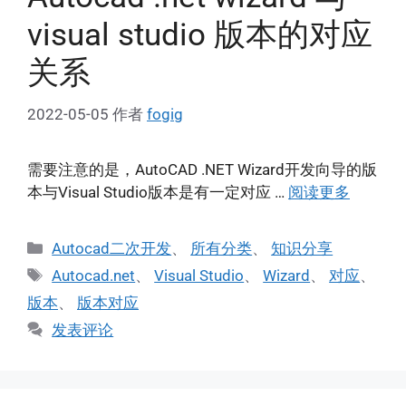
visual studio 版本的对应
关系
2022-05-05
作者
fogig
需要注意的是，AutoCAD .NET Wizard开发向导的版
本与Visual Studio版本是有一定对应 …
阅读更多
分
Autocad二次开发
、
所有分类
、
知识分享
类
标
Autocad.net
、
Visual Studio
、
Wizard
、
对应
、
签
版本
、
版本对应
发表评论