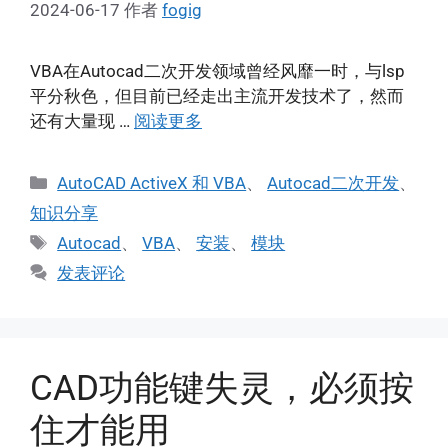
2024-06-17
作者
fogig
VBA在Autocad二次开发领域曾经风靡一时，与lsp
平分秋色，但目前已经走出主流开发技术了，然而
还有大量现 …
阅读更多
分
AutoCAD ActiveX 和 VBA
、
Autocad二次开发
、
类
知识分享
标
Autocad
、
VBA
、
安装
、
模块
签
发表评论
CAD功能键失灵，必须按
住才能用