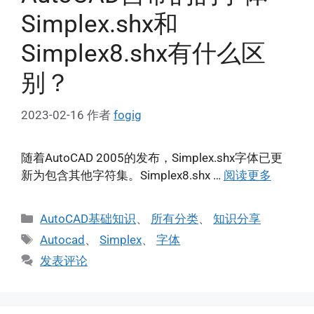
Simplex.shx和
Simplex8.shx有什么区
别？
2023-02-16
作者
fogig
随着AutoCAD 2005的发布，Simplex.shx字体已更
新为包含其他字符集。Simplex8.shx …
阅读更多
分
AutoCAD基础知识
、
所有分类
、
知识分享
类
标
Autocad
、
Simplex
、
字体
签
发表评论