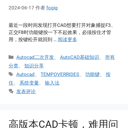
2024-06-17
作者
fogig
最近一段时间发现打开CAD想要打开对象捕捉F3、
正交F8时功能键按一下不起效果，必须按住才管
用，按键松开就回到 …
阅读更多
分
Autocad二次开发
、
AutoCAD基础知识
、
所有
类
分类
、
知识分享
标
Autocad
、
TEMPOVERRIDES
、
功能键
、
按
签
住
、
系统变量
、
输入法
发表评论
高版本CAD卡顿，难用问