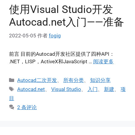
使用Visual Studio开发
Autocad.net入门——准备
2022-05-05
作者
fogig
前言 目前的Autocad开发社区提供了四种API：
.NET，LISP，ActiveX和JavaScript …
阅读更多
分
Autocad二次开发
、
所有分类
、
知识分享
类
标
Autocad.net
、
Visual Studio
、
入门
、
新建
、
项
签
目
2 条评论