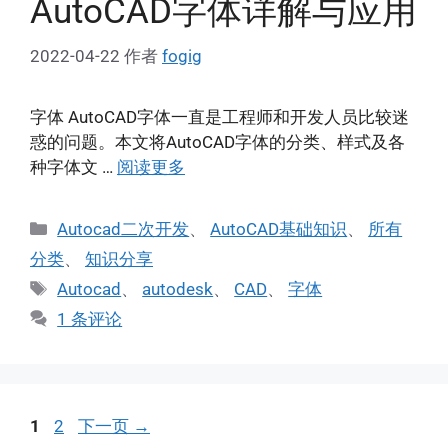
AutoCAD字体详解与应用
2022-04-22
作者
fogig
字体 AutoCAD字体一直是工程师和开发人员比较迷
惑的问题。本文将AutoCAD字体的分类、样式及各
种字体文 …
阅读更多
分
Autocad二次开发
、
AutoCAD基础知识
、
所有
类
分类
、
知识分享
标
Autocad
、
autodesk
、
CAD
、
字体
签
1 条评论
页
页
1
2
下一页
→