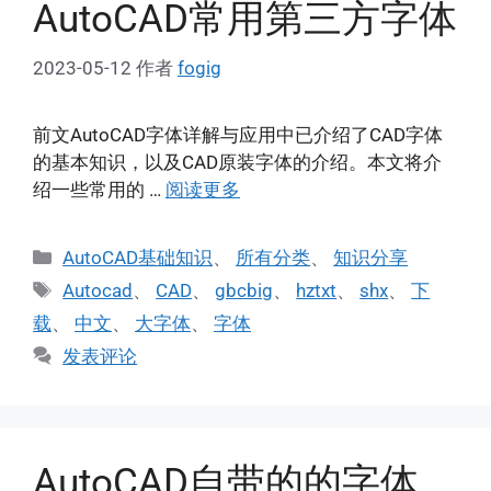
AutoCAD常用第三方字体
2023-05-12
作者
fogig
前文AutoCAD字体详解与应用中已介绍了CAD字体
的基本知识，以及CAD原装字体的介绍。本文将介
绍一些常用的 …
阅读更多
分
AutoCAD基础知识
、
所有分类
、
知识分享
类
标
Autocad
、
CAD
、
gbcbig
、
hztxt
、
shx
、
下
签
载
、
中文
、
大字体
、
字体
发表评论
AutoCAD自带的的字体