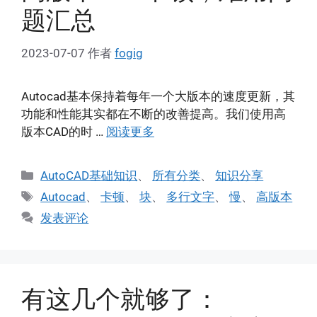
题汇总
2023-07-07
作者
fogig
Autocad基本保持着每年一个大版本的速度更新，其
功能和性能其实都在不断的改善提高。我们使用高
版本CAD的时 …
阅读更多
分
AutoCAD基础知识
、
所有分类
、
知识分享
类
标
Autocad
、
卡顿
、
块
、
多行文字
、
慢
、
高版本
签
发表评论
有这几个就够了：