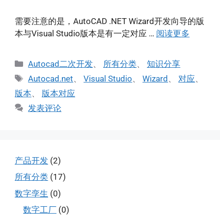
需要注意的是，AutoCAD .NET Wizard开发向导的版
本与Visual Studio版本是有一定对应 …
阅读更多
分
Autocad二次开发
、
所有分类
、
知识分享
类
标
Autocad.net
、
Visual Studio
、
Wizard
、
对应
、
签
版本
、
版本对应
发表评论
产品开发
(2)
所有分类
(17)
数字孪生
(0)
数字工厂
(0)